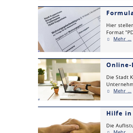
Planen & Bauen
Formula
Hier stell
Natur & Umwelt
Format "PD
Mehr …
Freizeit & Leben
Online-
Die Stadt 
Unternehme
Mehr …
Hilfe i
Die Auflist
Mehr …