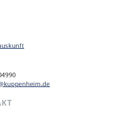
auskunft
04990
@kuppenheim.de
AKT