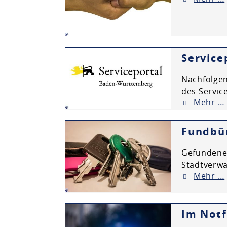
Servic
Nachfolgen
des Servic
Mehr …
Fundbü
Gefundene 
Stadtverw
Mehr …
Im Notf