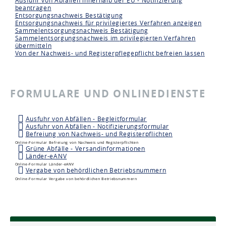
Ausfuhr von Abfällen innerhalb der EU - Notifizierung
beantragen
Entsorgungsnachweis Bestätigung
Entsorgungsnachweis für privilegiertes Verfahren anzeigen
Sammelentsorgungsnachweis Bestätigung
Sammelentsorgungsnachweis im privilegierten Verfahren
übermitteln
Von der Nachweis- und Registerpflegepflicht befreien lassen
FORMULARE UND ONLINEDIENSTE
Ausfuhr von Abfällen - Begleitformular
Ausfuhr von Abfällen - Notifizierungsformular
Befreiung von Nachweis- und Registerpflichten
Online-Formular Befreiung von Nachweis und Registerpflichten
Grüne Abfälle - Versandinformationen
Länder-eANV
Online-Formular Länder-eANV
Vergabe von behördlichen Betriebsnummern
Online-Formular Vergabe von behördlichen Betriebsnummern