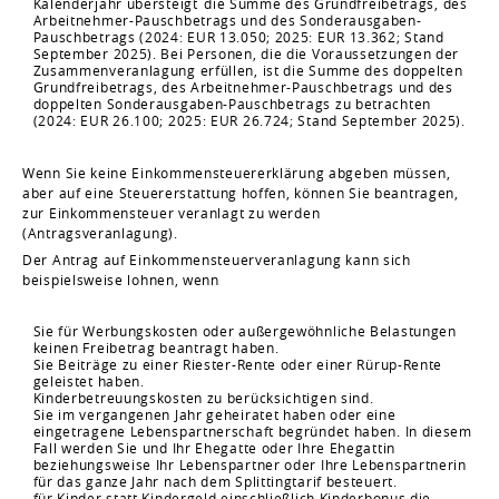
Kalenderjahr übersteigt
die Summe des Grundfreibetrags, des
Arbeitnehmer-Pauschbetrags und des Sonderausgaben-
Pauschbetrags (2024: EUR 13.050; 2025: EUR 13.362; Stand
September 2025). Bei Personen, die die Voraussetzungen der
Zusammenveranlagung erfüllen, ist die Summe des doppelten
Grundfreibetrags, des Arbeitnehmer-Pauschbetrags und des
doppelten Sonderausgaben-Pauschbetrags zu betrachten
(2024: EUR 26.100; 2025: EUR 26.724; Stand September 2025).
Wenn Sie keine Einkommensteuererklärung abgeben müssen,
aber auf eine Steuererstattung hoffen, können Sie beantragen,
zur Einkommensteuer veranlagt zu werden
(Antragsveranlagung).
Der Antrag auf Einkommensteuerveranlagung kann sich
beispielsweise lohnen, wenn
Sie für Werbungskosten oder außergewöhnliche Belastungen
keinen Freibetrag beantragt haben.
Sie Beiträge zu einer Riester-Rente oder einer Rürup-Rente
geleistet haben.
Kinderbetreuungskosten zu berücksichtigen sind.
Sie im vergangenen Jahr geheiratet haben oder eine
eingetragene Lebenspartnerschaft begründet haben. In diesem
Fall werden Sie und Ihr Ehegatte oder Ihre Ehegattin
beziehungsweise Ihr Lebenspartner oder Ihre Lebenspartnerin
für das ganze Jahr nach dem Splittingtarif besteuert.
für Kinder statt Kindergeld einschließlich Kinderbonus die