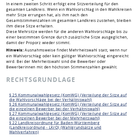
In einem zweiten Schritt erfolgt eine Sitzverteilung für den
gesamten Landkreis. Wenn ein Wahlvorschlag in den Wahlkreisen
mehr Sitze errungen hat, als ihm nach den
Gesamtstimmenzahlen im gesamten Landkreis zustehen, bleiben
ihm diese Sitze erhalten.
Diese Mehrsitze werden für die anderen Wahlvorschläge bis zu
einer bestimmten Grenze durch zusätzliche Sitze ausgeglichen,
damit der Proporz wieder stimmt.
Hinweis:
Ausnahmsweise findet Mehrheitswahl statt, wenn nur
ein Wahlvorschlag oder kein gültiger Wahlvorschlag eingereicht
wird. Bei der Mehrheitswahl sind die Bewerber oder
Bewerberinnen mit den höchsten Stimmenzahlen gewählt.
RECHTSGRUNDLAGE
§ 25 Kommunalwahlgesetz (KomWG) (Verteilung der Sitze auf
die Wahlvorschläge bei der Verhältniswahl)
§ 26 Kommunalwahlgesetz (KomWG) (Verteilung der Sitze auf
die einzelnen Bewerber bei der Verhältniswahl)
§ 27 Kommunalwahlgesetz (KomWG) (Verteilung der Sitze auf
die einzelnen Bewerber bei der Mehrheitswahl)
§ 22 Landkreisordnung für Baden-Württemberg
(Landkreisordnung - LKrO) (Wahlgrundsätze und
Wahlverfahren)