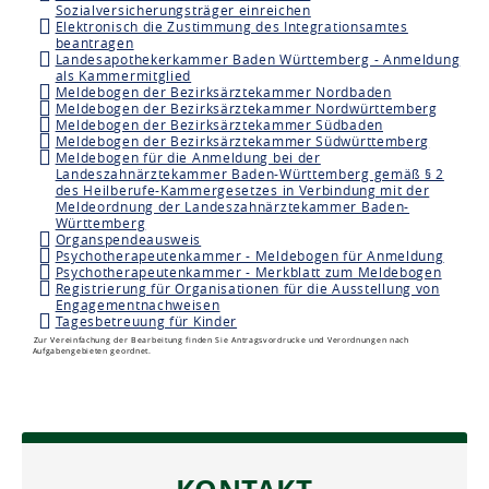
Sozialversicherungsträger einreichen
Elektronisch die Zustimmung des Integrationsamtes
beantragen
Landesapothekerkammer Baden Württemberg - Anmeldung
als Kammermitglied
Meldebogen der Bezirksärztekammer Nordbaden
Meldebogen der Bezirksärztekammer Nordwürttemberg
Meldebogen der Bezirksärztekammer Südbaden
Meldebogen der Bezirksärztekammer Südwürttemberg
Meldebogen für die Anmeldung bei der
Landeszahnärztekammer Baden-Württemberg gemäß § 2
des Heilberufe-Kammergesetzes in Verbindung mit der
Meldeordnung der Landeszahnärztekammer Baden-
Württemberg
Organspendeausweis
Psychotherapeutenkammer - Meldebogen für Anmeldung
Psychotherapeutenkammer - Merkblatt zum Meldebogen
Registrierung für Organisationen für die Ausstellung von
Engagementnachweisen
Tagesbetreuung für Kinder
Zur Vereinfachung der Bearbeitung finden Sie Antragsvordrucke und Verordnungen nach
Aufgabengebieten geordnet.