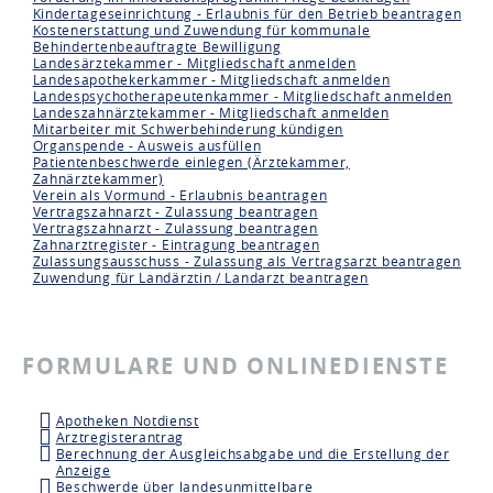
Kindertageseinrichtung - Erlaubnis für den Betrieb beantragen
Kostenerstattung und Zuwendung für kommunale
Behindertenbeauftragte Bewilligung
Landesärztekammer - Mitgliedschaft anmelden
Landesapothekerkammer - Mitgliedschaft anmelden
Landespsychotherapeutenkammer - Mitgliedschaft anmelden
Landeszahnärztekammer - Mitgliedschaft anmelden
Mitarbeiter mit Schwerbehinderung kündigen
Organspende - Ausweis ausfüllen
Patientenbeschwerde einlegen (Ärztekammer,
Zahnärztekammer)
Verein als Vormund - Erlaubnis beantragen
Vertragszahnarzt - Zulassung beantragen
Vertragszahnarzt - Zulassung beantragen
Zahnarztregister - Eintragung beantragen
Zulassungsausschuss - Zulassung als Vertragsarzt beantragen
Zuwendung für Landärztin / Landarzt beantragen
FORMULARE UND ONLINEDIENSTE
Apotheken Notdienst
Arztregisterantrag
Berechnung der Ausgleichsabgabe und die Erstellung der
Anzeige
Beschwerde über landesunmittelbare