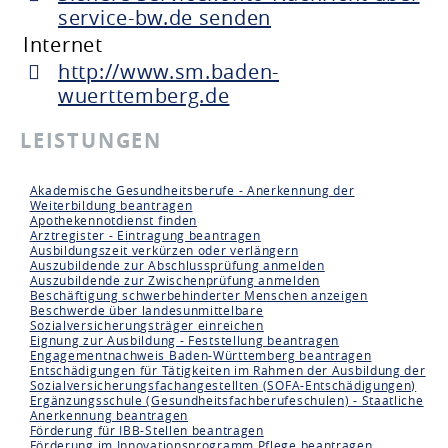
service-bw.de senden
Internet
http://www.sm.baden-
wuerttemberg.de
LEISTUNGEN
Akademische Gesundheitsberufe - Anerkennung der
Weiterbildung beantragen
Apothekennotdienst finden
Arztregister - Eintragung beantragen
Ausbildungszeit verkürzen oder verlängern
Auszubildende zur Abschlussprüfung anmelden
Auszubildende zur Zwischenprüfung anmelden
Beschäftigung schwerbehinderter Menschen anzeigen
Beschwerde über landesunmittelbare
Sozialversicherungsträger einreichen
Eignung zur Ausbildung - Feststellung beantragen
Engagementnachweis Baden-Württemberg beantragen
Entschädigungen für Tätigkeiten im Rahmen der Ausbildung der
Sozialversicherungsfachangestellten (SOFA-Entschädigungen)
Ergänzungsschule (Gesundheitsfachberufeschulen) - Staatliche
Anerkennung beantragen
Förderung für IBB-Stellen beantragen
Förderung im Innovationsprogramm Pflege beantragen