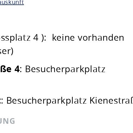
auskunft
ssplatz 4 ):
keine vorhanden
er)
ße 4
: Besucherparkplatz
t
: Besucherparkplatz Kienestra
UNG