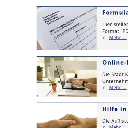
Planen & Bauen
Formula
Hier stell
Natur & Umwelt
Format "PD
Mehr …
Freizeit & Leben
Online-
Die Stadt 
Unternehme
Mehr …
Hilfe i
Die Auflist
Mehr …