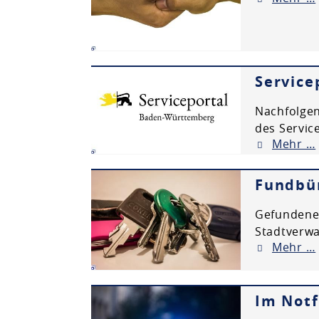
Servic
Nachfolgen
des Servic
Mehr …
Fundbü
Gefundene 
Stadtverw
Mehr …
Im Notf