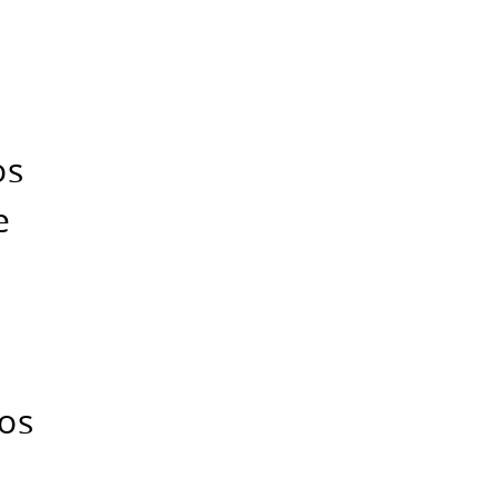
.
os
e
os