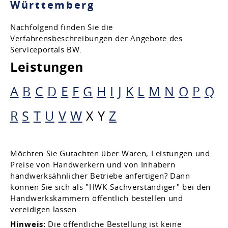
Württemberg
Nachfolgend finden Sie die
Verfahrensbeschreibungen der Angebote des
Serviceportals BW.
Leistungen
A
B
C
D
E
F
G
H
I
J
K
L
M
N
O
P
Q
R
S
T
U
V
W
X
Y
Z
Möchten Sie Gutachten über Waren, Leistungen und
Preise von Handwerkern und von Inhabern
handwerksähnlicher Betriebe anfertigen? Dann
können Sie sich als "HWK-Sachverständiger" bei den
Handwerkskammern öffentlich bestellen und
vereidigen lassen.
Hinweis:
Die öffentliche Bestellung ist keine