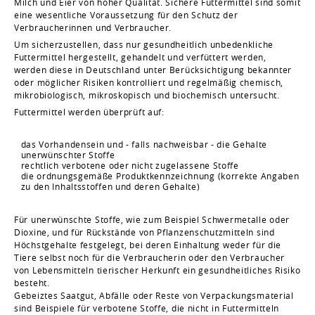
Milch und Eier von hoher Qualität. Sichere Futtermittel sind somit
eine wesentliche Voraussetzung für den Schutz der
Verbraucherinnen und Verbraucher.
Um sicherzustellen, dass nur gesundheitlich unbedenkliche
Futtermittel hergestellt, gehandelt und verfüttert werden,
werden diese in Deutschland unter Berücksichtigung bekannter
oder möglicher Risiken kontrolliert und regelmäßig chemisch,
mikrobiologisch, mikroskopisch und biochemisch untersucht.
Futtermittel werden überprüft auf:
das Vorhandensein und - falls nachweisbar - die Gehalte
unerwünschter Stoffe
rechtlich verbotene oder nicht zugelassene Stoffe
die ordnungsgemäße Produktkennzeichnung (korrekte Angaben
zu den Inhaltsstoffen und deren Gehalte)
Für unerwünschte Stoffe, wie zum Beispiel Schwermetalle oder
Dioxine, und für Rückstände von Pflanzenschutzmitteln sind
Höchstgehalte festgelegt, bei deren Einhaltung weder für die
Tiere selbst noch für die Verbraucherin oder den Verbraucher
von Lebensmitteln tierischer Herkunft ein gesundheitliches Risiko
besteht.
Gebeiztes Saatgut, Abfälle oder Reste von Verpackungsmaterial
sind Beispiele für verbotene Stoffe, die nicht in Futtermitteln