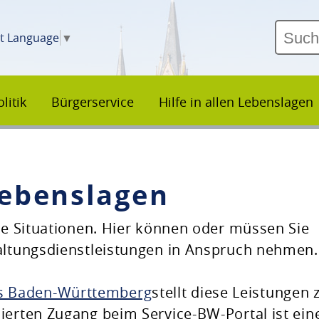
ct Language
▼
litik
Bürgerservice
Hilfe in allen Lebenslagen
 Lebenslagen
che Situationen. Hier können oder müssen Sie
waltungsdienstleistungen in Anspruch nehmen.
es Baden-Württemberg
stellt diese Leistungen 
ierten Zugang beim Service-BW-Portal ist ein