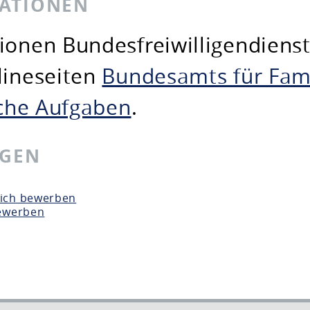
MATIONEN
ionen Bundesfreiwilligendiens
lineseiten
Bundesamts für Fami
liche Aufgaben
.
NGEN
 sich bewerben
 bewerben