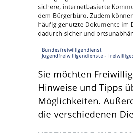
sichere, internetbasierte Kommu
Planen & Bauen
dem Bürgerbüro. Zudem können 
häufig genutzte Dokumente im D
Natur & Umwelt
dadurch sicher und ortsunabhän
Freizeit & Leben
Bundesfreiwilligendienst
Jugendfreiwilligendienste - Freiwillig
Sie möchten Freiwilli
Hinweise und Tipps ü
Möglichkeiten. Außerd
die verschiedenen Di