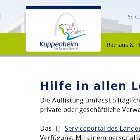
Sele
Rathaus & Po
Hilfe in allen
Unsere Stadt
Die Auflistung umfasst alltägli
private oder geschäftliche Ver
Rathaus & Politik
Das
Serviceportal des Land
Bildung & Erziehung
Verfügung. Mit einem personalis