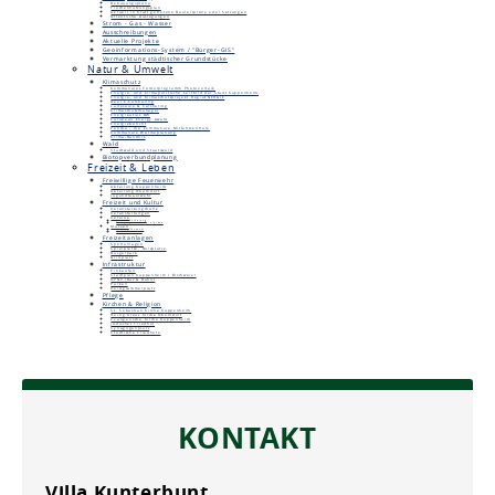
Bebauungspläne
Flächennutzungsplan
Aktuell in Kraft getretene Bauleitpläne oder Satzungen
Öffentliche Auslegungen
Strom - Gas - Wasser
Ausschreibungen
Aktuelle Projekte
Geoinformations-System / "Bürger-GIS"
Vermarktung städtischer Grundstücke
Natur & Umwelt
Klimaschutz
Kommunales Förderprogramm Photovoltaik
Energie- und klimapolitische Leitbild der Stadt Kuppenheim
Energie- und Klimaschutzprojekt RegioENERGIE
Deer E-Carsharing
Ladesäule & Carsharing
Klimaschutzmanager
Energieatlas BW
European Energy Award
Energiebericht
Pendla - die kommunale Mitfahrzentrale
Kommunale Wärmeplanung
Klima-Bündnis
Wald
Stadtwald und Staatswald
Biotopverbundplanung
Freizeit & Leben
Freiwillige Feuerwehr
Abteilung Kuppenheim
Abteilung Oberndorf
Jugendfeuerwehr
Freizeit und Kultur
Veranstaltungshalle
Veranstaltungen
Vereine
Vereinsförderung
Belegungs- und Spielpläne
Museen
Unimog-Museum
Heimatmuseum
Freizeitanlagen
Sportanlagen
Spielplätze, Bolzplätze
Bürgerpark
Grillplatz
Infrastruktur
Einkaufen
Stadtplan Kuppenheim / Bischweier
ÖPNV (Bus & Bahn)
Parken
Reisigsammelplatz
Pflege
Kirchen & Religion
St. Sebastian Kirche Kuppenheim
Heilig Kreuz Kirche Oberndorf
Evangelische Kirche Kuppenheim
Jüdischer Friedhof
Synagogenplatz
Städtische Friedhöfe
KONTAKT
Villa Kunterbunt