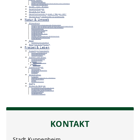
Bebauungspläne
Flächennutzungsplan
Aktuell in Kraft getretene Bauleitpläne oder Satzungen
Öffentliche Auslegungen
Strom - Gas - Wasser
Ausschreibungen
Aktuelle Projekte
Geoinformations-System / "Bürger-GIS"
Vermarktung städtischer Grundstücke
Natur & Umwelt
Klimaschutz
Kommunales Förderprogramm Photovoltaik
Energie- und klimapolitische Leitbild der Stadt Kuppenheim
Energie- und Klimaschutzprojekt RegioENERGIE
Deer E-Carsharing
Ladesäule & Carsharing
Klimaschutzmanager
Energieatlas BW
European Energy Award
Energiebericht
Pendla - die kommunale Mitfahrzentrale
Kommunale Wärmeplanung
Klima-Bündnis
Wald
Stadtwald und Staatswald
Biotopverbundplanung
Freizeit & Leben
Freiwillige Feuerwehr
Abteilung Kuppenheim
Abteilung Oberndorf
Jugendfeuerwehr
Freizeit und Kultur
Veranstaltungshalle
Veranstaltungen
Vereine
Vereinsförderung
Belegungs- und Spielpläne
Museen
Unimog-Museum
Heimatmuseum
Freizeitanlagen
Sportanlagen
Spielplätze, Bolzplätze
Bürgerpark
Grillplatz
Infrastruktur
Einkaufen
Stadtplan Kuppenheim / Bischweier
ÖPNV (Bus & Bahn)
Parken
Reisigsammelplatz
Pflege
Kirchen & Religion
St. Sebastian Kirche Kuppenheim
Heilig Kreuz Kirche Oberndorf
Evangelische Kirche Kuppenheim
Jüdischer Friedhof
Synagogenplatz
Städtische Friedhöfe
KONTAKT
Stadt Kuppenheim