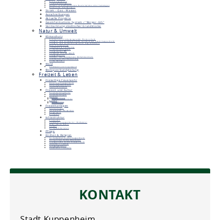
Bebauungspläne
Flächennutzungsplan
Aktuell in Kraft getretene Bauleitpläne oder Satzungen
Öffentliche Auslegungen
Strom - Gas - Wasser
Ausschreibungen
Aktuelle Projekte
Geoinformations-System / "Bürger-GIS"
Vermarktung städtischer Grundstücke
Natur & Umwelt
Klimaschutz
Kommunales Förderprogramm Photovoltaik
Energie- und klimapolitische Leitbild der Stadt Kuppenheim
Energie- und Klimaschutzprojekt RegioENERGIE
Deer E-Carsharing
Ladesäule & Carsharing
Klimaschutzmanager
Energieatlas BW
European Energy Award
Energiebericht
Pendla - die kommunale Mitfahrzentrale
Kommunale Wärmeplanung
Klima-Bündnis
Wald
Stadtwald und Staatswald
Biotopverbundplanung
Freizeit & Leben
Freiwillige Feuerwehr
Abteilung Kuppenheim
Abteilung Oberndorf
Jugendfeuerwehr
Freizeit und Kultur
Veranstaltungshalle
Veranstaltungen
Vereine
Vereinsförderung
Belegungs- und Spielpläne
Museen
Unimog-Museum
Heimatmuseum
Freizeitanlagen
Sportanlagen
Spielplätze, Bolzplätze
Bürgerpark
Grillplatz
Infrastruktur
Einkaufen
Stadtplan Kuppenheim / Bischweier
ÖPNV (Bus & Bahn)
Parken
Reisigsammelplatz
Pflege
Kirchen & Religion
St. Sebastian Kirche Kuppenheim
Heilig Kreuz Kirche Oberndorf
Evangelische Kirche Kuppenheim
Jüdischer Friedhof
Synagogenplatz
Städtische Friedhöfe
KONTAKT
Stadt Kuppenheim