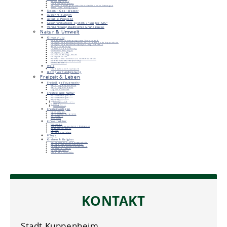
Bebauungspläne
Flächennutzungsplan
Aktuell in Kraft getretene Bauleitpläne oder Satzungen
Öffentliche Auslegungen
Strom - Gas - Wasser
Ausschreibungen
Aktuelle Projekte
Geoinformations-System / "Bürger-GIS"
Vermarktung städtischer Grundstücke
Natur & Umwelt
Klimaschutz
Kommunales Förderprogramm Photovoltaik
Energie- und klimapolitische Leitbild der Stadt Kuppenheim
Energie- und Klimaschutzprojekt RegioENERGIE
Deer E-Carsharing
Ladesäule & Carsharing
Klimaschutzmanager
Energieatlas BW
European Energy Award
Energiebericht
Pendla - die kommunale Mitfahrzentrale
Kommunale Wärmeplanung
Klima-Bündnis
Wald
Stadtwald und Staatswald
Biotopverbundplanung
Freizeit & Leben
Freiwillige Feuerwehr
Abteilung Kuppenheim
Abteilung Oberndorf
Jugendfeuerwehr
Freizeit und Kultur
Veranstaltungshalle
Veranstaltungen
Vereine
Vereinsförderung
Belegungs- und Spielpläne
Museen
Unimog-Museum
Heimatmuseum
Freizeitanlagen
Sportanlagen
Spielplätze, Bolzplätze
Bürgerpark
Grillplatz
Infrastruktur
Einkaufen
Stadtplan Kuppenheim / Bischweier
ÖPNV (Bus & Bahn)
Parken
Reisigsammelplatz
Pflege
Kirchen & Religion
St. Sebastian Kirche Kuppenheim
Heilig Kreuz Kirche Oberndorf
Evangelische Kirche Kuppenheim
Jüdischer Friedhof
Synagogenplatz
Städtische Friedhöfe
KONTAKT
Stadt Kuppenheim