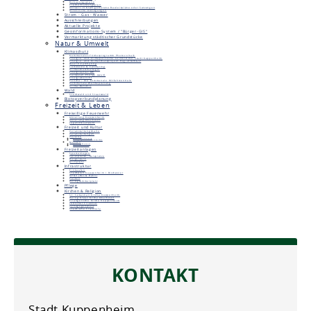
Bebauungspläne
Flächennutzungsplan
Aktuell in Kraft getretene Bauleitpläne oder Satzungen
Öffentliche Auslegungen
Strom - Gas - Wasser
Ausschreibungen
Aktuelle Projekte
Geoinformations-System / "Bürger-GIS"
Vermarktung städtischer Grundstücke
Natur & Umwelt
Klimaschutz
Kommunales Förderprogramm Photovoltaik
Energie- und klimapolitische Leitbild der Stadt Kuppenheim
Energie- und Klimaschutzprojekt RegioENERGIE
Deer E-Carsharing
Ladesäule & Carsharing
Klimaschutzmanager
Energieatlas BW
European Energy Award
Energiebericht
Pendla - die kommunale Mitfahrzentrale
Kommunale Wärmeplanung
Klima-Bündnis
Wald
Stadtwald und Staatswald
Biotopverbundplanung
Freizeit & Leben
Freiwillige Feuerwehr
Abteilung Kuppenheim
Abteilung Oberndorf
Jugendfeuerwehr
Freizeit und Kultur
Veranstaltungshalle
Veranstaltungen
Vereine
Vereinsförderung
Belegungs- und Spielpläne
Museen
Unimog-Museum
Heimatmuseum
Freizeitanlagen
Sportanlagen
Spielplätze, Bolzplätze
Bürgerpark
Grillplatz
Infrastruktur
Einkaufen
Stadtplan Kuppenheim / Bischweier
ÖPNV (Bus & Bahn)
Parken
Reisigsammelplatz
Pflege
Kirchen & Religion
St. Sebastian Kirche Kuppenheim
Heilig Kreuz Kirche Oberndorf
Evangelische Kirche Kuppenheim
Jüdischer Friedhof
Synagogenplatz
Städtische Friedhöfe
KONTAKT
Stadt Kuppenheim