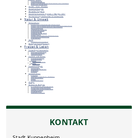
Bebauungspläne
Flächennutzungsplan
Aktuell in Kraft getretene Bauleitpläne oder Satzungen
Öffentliche Auslegungen
Strom - Gas - Wasser
Ausschreibungen
Aktuelle Projekte
Geoinformations-System / "Bürger-GIS"
Vermarktung städtischer Grundstücke
Natur & Umwelt
Klimaschutz
Kommunales Förderprogramm Photovoltaik
Energie- und klimapolitische Leitbild der Stadt Kuppenheim
Energie- und Klimaschutzprojekt RegioENERGIE
Deer E-Carsharing
Ladesäule & Carsharing
Klimaschutzmanager
Energieatlas BW
European Energy Award
Energiebericht
Pendla - die kommunale Mitfahrzentrale
Kommunale Wärmeplanung
Klima-Bündnis
Wald
Stadtwald und Staatswald
Biotopverbundplanung
Freizeit & Leben
Freiwillige Feuerwehr
Abteilung Kuppenheim
Abteilung Oberndorf
Jugendfeuerwehr
Freizeit und Kultur
Veranstaltungshalle
Veranstaltungen
Vereine
Vereinsförderung
Belegungs- und Spielpläne
Museen
Unimog-Museum
Heimatmuseum
Freizeitanlagen
Sportanlagen
Spielplätze, Bolzplätze
Bürgerpark
Grillplatz
Infrastruktur
Einkaufen
Stadtplan Kuppenheim / Bischweier
ÖPNV (Bus & Bahn)
Parken
Reisigsammelplatz
Pflege
Kirchen & Religion
St. Sebastian Kirche Kuppenheim
Heilig Kreuz Kirche Oberndorf
Evangelische Kirche Kuppenheim
Jüdischer Friedhof
Synagogenplatz
Städtische Friedhöfe
KONTAKT
Stadt Kuppenheim