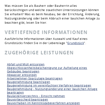
Was müssen Sie als Bauherr oder Bauherrin alles
berücksichtigen und welche staatlichen Unterstützungen können
Sie erhalten? Was es beim Neubau, bei der Errichtung, Änderung,
Nutzungsänderung oder beim Abbruch einer baulichen Anlage zu
beachten gibt, lesen Sie hier.
VERTIEFENDE INFORMATIONEN
Ausführliche Informationen über Auswahl und Kauf eines
Grundstücks finden Sie in der Lebenslage "
Grundstück
".
ZUGEHÖRIGE LEISTUNGEN
Abfall und Müll entsorgen
Abgeschlossenheitsbescheinigung zur Aufteilung eines
Gebäudes beantragen
Abwasser entsorgen
Arbeitnehmer-Sparzulage beantragen
Baugenehmigung beantragen
Baugenehmigung im vereinfachten Verfahren beantragen
Baugenehmigung - Nutzungsänderung einer baulichen Anlage
beantragen
Baulastenverzeichnis - Einsicht nehmen
Bauvorbescheid beantragen
Bauvorhaben im Kenntnisgabeverfahren anzeigen