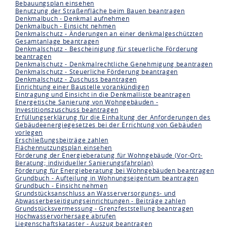
Bebauungsplan einsehen
Benutzung der Straßenfläche beim Bauen beantragen
Denkmalbuch - Denkmal aufnehmen
Denkmalbuch - Einsicht nehmen
Denkmalschutz - Änderungen an einer denkmalgeschützten
Gesamtanlage beantragen
Denkmalschutz - Bescheinigung für steuerliche Förderung
beantragen
Denkmalschutz - Denkmalrechtliche Genehmigung beantragen
Denkmalschutz - Steuerliche Förderung beantragen
Denkmalschutz - Zuschuss beantragen
Einrichtung einer Baustelle vorankündigen
Eintragung und Einsicht in die Denkmalliste beantragen
Energetische Sanierung von Wohngebäuden -
Investitionszuschuss beantragen
Erfüllungserklärung für die Einhaltung der Anforderungen des
Gebäudeenergiegesetzes bei der Errichtung von Gebäuden
vorlegen
Erschließungsbeiträge zahlen
Flächennutzungsplan einsehen
Förderung der Energieberatung für Wohngebäude (Vor-Ort-
Beratung; individueller Sanierungsfahrplan)
Förderung für Energieberatung bei Wohngebäuden beantragen
Grundbuch - Aufteilung in Wohnungseigentum beantragen
Grundbuch - Einsicht nehmen
Grundstücksanschluss an Wasserversorgungs- und
Abwasserbeseitigungseinrichtungen - Beiträge zahlen
Grundstücksvermessung - Grenzfeststellung beantragen
Hochwasservorhersage abrufen
Liegenschaftskataster - Auszug beantragen