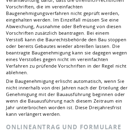
Vorschriften, die im verei
n
fachten
Baugenehmigungsverfahren nicht geprüft werden,
eing
e
halten werden. Im Einzelfall müssen Sie eine
Abweichung, Au
s
nahme oder Befreiung von
diesen
Vorschriften zusätzlich beantragen. Bei einem
Verstoß kann die Baurechtsbehörde den Bau stoppen
oder bereits Gebautes wieder abreißen lassen. Die
beantragte Baug
e
nehmigung kann sie dagegen wegen
eines Ve
r
stoßes gegen nicht im vereinfachten
Verfahren zu prüfende Vo
r
schriften in der Regel nicht
ablehnen.
Die Baugenehmigung erlischt
automatisch
, wenn Sie
nicht inne
r
halb von drei Jahren nach der Erteilung der
Genehmigung mit der Bauausführung beginnen oder
wenn die Bauausführung nach di
e
sem Zeitraum ein
Jahr unterbrochen worden ist. Die
se
Dreijahre
s
frist
kann verlängert werden.
ONLINEANTRAG UND FORMULARE