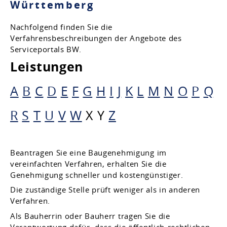
Württemberg
Nachfolgend finden Sie die
Verfahrensbeschreibungen der Angebote des
Serviceportals BW.
Leistungen
A
B
C
D
E
F
G
H
I
J
K
L
M
N
O
P
Q
R
S
T
U
V
W
X
Y
Z
Beantragen Sie eine Baugenehmigung im
vereinfachten Verfahren, erhalten Sie die
Genehmigung schneller und kostengünstiger.
Die zuständige Stelle prüft weniger als in anderen
Verfahren.
Als Bauherrin oder Bauherr tragen Sie die
Verantwortung dafür, dass
die
öffentlich-rechtliche
n