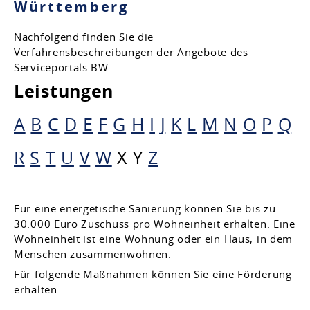
Württemberg
Nachfolgend finden Sie die
Verfahrensbeschreibungen der Angebote des
Serviceportals BW.
Leistungen
A
B
C
D
E
F
G
H
I
J
K
L
M
N
O
P
Q
R
S
T
U
V
W
X
Y
Z
Für eine energetische Sanierung können Sie bis zu
30.000 Euro Zuschuss pro Wohneinheit erhalten. Eine
Wohneinheit ist eine Wohnung oder ein Haus, in dem
Menschen zusammenwohnen.
Für folgende Maßnahmen können Sie eine Förderung
erhalten: