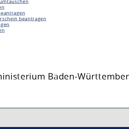
 umtauschen
en
beantragen
erschein beantragen
agen
en
ministerium Baden-Württembe