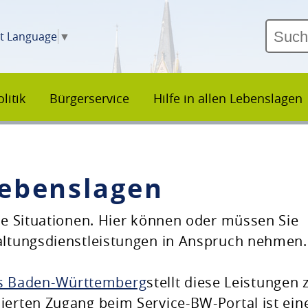
ct Language
▼
litik
Bürgerservice
Hilfe in allen Lebenslagen
 Lebenslagen
che Situationen. Hier können oder müssen Sie
waltungsdienstleistungen in Anspruch nehmen.
es Baden-Württemberg
stellt diese Leistungen 
ierten Zugang beim Service-BW-Portal ist ein