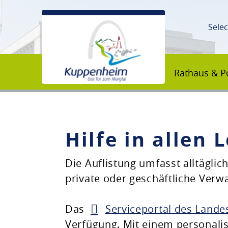
Sele
Rathaus & Po
Hilfe in allen
Unsere Stadt
Die Auflistung umfasst alltägli
private oder geschäftliche Ver
Rathaus & Politik
Das
Serviceportal des Land
Bildung & Erziehung
Verfügung. Mit einem personalis