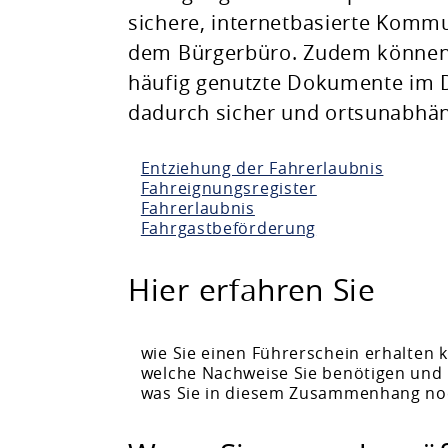
sichere, internetbasierte Kommu
Planen & Bauen
dem Bürgerbüro. Zudem können 
häufig genutzte Dokumente im D
Natur & Umwelt
dadurch sicher und ortsunabhän
Freizeit & Leben
Entziehung der Fahrerlaubnis
Fahreignungsregister
Fahrerlaubnis
Fahrgastbeförderung
Hier erfahren Sie
wie Sie einen Führerschein erhalten 
welche Nachweise Sie benötigen und
was Sie in diesem Zusammenhang noch