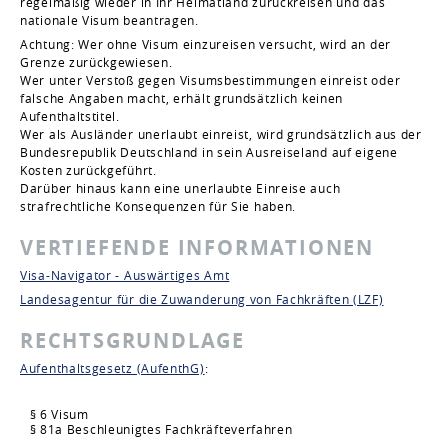
regelmäßig wieder in Ihr Heimatland zurückreisen und das
nationale Visum beantragen.
Achtung: Wer ohne Visum einzureisen versucht, wird an der
Grenze zurückgewiesen.
Wer unter Verstoß gegen Visumsbestimmungen einreist oder
falsche Angaben macht, erhält grundsätzlich keinen
Aufenthaltstitel.
Wer als Ausländer unerlaubt einreist, wird grundsätzlich aus der
Bundesrepublik Deutschland in sein Ausreiseland auf eigene
Kosten zurückgeführt.
Darüber hinaus kann eine unerlaubte Einreise auch
strafrechtliche Konsequenzen für Sie haben.
VERTIEFENDE INFORMATIONEN
Visa-Navigator - Auswärtiges Amt
Landesagentur für die Zuwanderung von Fachkräften (LZF)
RECHTSGRUNDLAGE
Aufenthaltsgesetz (AufenthG)
:
§ 6 Visum
§ 81a Beschleunigtes Fachkräfteverfahren