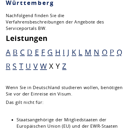
Württemberg
Nachfolgend finden Sie die
Verfahrensbeschreibungen der Angebote des
Serviceportals BW.
Leistungen
A
B
C
D
E
F
G
H
I
J
K
L
M
N
O
P
Q
R
S
T
U
V
W
X
Y
Z
Wenn Sie in Deutschland studieren wollen, benötigen
Sie vor der Einreise ein Visum.
Das gilt nicht für:
Staatsangehörige der Mitgliedstaaten der
Europäischen Union (EU) und der EWR-Staaten