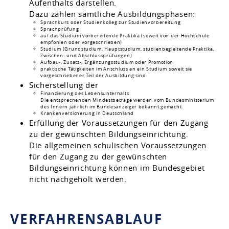
Aufenthalts darstellen.
Dazu zählen sämtliche Ausbildungsphasen:
Sprachkurs oder Studienkolleg zur
Studienvorbereitung
Sprachprüfung
auf das Studium vorbereitende Praktika (soweit von der Hochschule
empfohlen oder vorgeschrieben)
Studium (Grundstudium, Hauptstudium, studienbegleitende Praktika,
Zwischen- und Abschlussprüfungen)
Aufbau-, Zusatz-, Ergänzungsstudium oder Promotion
praktische Tätigkeiten im Anschluss an ein Studium soweit sie
vorgeschriebener Teil der Ausbildung sind
Sicherstellung der
Finanzierung des Lebensunterhalts
Die entsprechenden Mindestbeträge werden vom Bundesministerium
des Innern jährlich im Bundesanzeiger bekannt gemacht.
Krankenversicherung in Deutschland
Erfüllung der Voraussetzungen für den Zugang
zu der gewünschten Bildungseinrichtung.
Die allgemeinen schulischen Voraussetzungen
für den Zugang zu der gewünschten
Bildungseinrichtung können im Bundesgebiet
nicht nachgeholt werden.
VERFAHRENSABLAUF