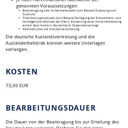
genannten Voraussetzungen:
Bescheinigung über Aufenthaltszweck (zum Beispiel Zulassung zum
Studium)
Finanzierungsnachweis (zum Beispiel Darlegung der Einkommens- und
Vermögensverhältnisse der Eltern, Einzahlung einer Sicherheitsleistung
auf ein Sperrkonto in Deutschland, Stipendienvertrag)
Nachweis über die Krankenversicherung
Die deutsche Auslandsvertretung und die
Ausländerbehörde können weitere Unterlagen
verlangen.
KOSTEN
75,00 EUR
BEARBEITUNGSDAUER
Die Dauer von der Beantragung bis zur Erteilung des
Visums kann variieren. Rechnen Sie mit einer