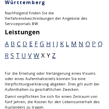
Württemberg
Nachfolgend finden Sie die
Verfahrensbeschreibungen der Angebote des
Serviceportals BW.
Leistungen
A
B
C
D
E
F
G
H
I
J
K
L
M
N
O
P
Q
R
S
T
U
V
W
X
Y
Z
Für die Erteilung oder Verlängerung eines Visums
oder eines Aufenthaltstitels können Sie eine
Verpflichtungserklärung abgeben.
Dies gilt auch bei
Aufenthalten zu geschäftlichen Zwecken.
Damit verpflichten Sie sich für einen Zeitraum von
fünf Jahren, die Kosten für den Lebensunterhalt des
Ausländers zu tragen.