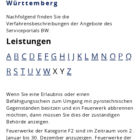
Württemberg
Nachfolgend finden Sie die
Verfahrensbeschreibungen der Angebote des
Serviceportals BW.
Leistungen
A
B
C
D
E
F
G
H
I
J
K
L
M
N
O
P
Q
R
S
T
U
V
W
X
Y
Z
Wenn Sie eine Erlaubnis oder einen
Befähigungsschein zum Umgang mit pyrotechnischen
Gegenständen besitzen und ein Feuerwerk abbrennen
möchten, dann müssen Sie dies der zuständigen
Behörde anzeigen.
Feuerwerke der Kategorie F2 sind im Zeitraum vom 2.
Januar bis 30. Dezember anzuzeigen. Feuerwerke der