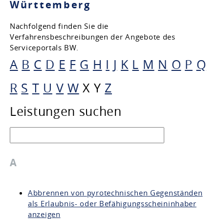
Württemberg
Nachfolgend finden Sie die
Verfahrensbeschreibungen der Angebote des
Serviceportals BW.
A
B
C
D
E
F
G
H
I
J
K
L
M
N
O
P
Q
R
S
T
U
V
W
X
Y
Z
Leistungen suchen
A
Abbrennen von pyrotechnischen Gegenständen
als Erlaubnis- oder Befähigungsscheininhaber
anzeigen