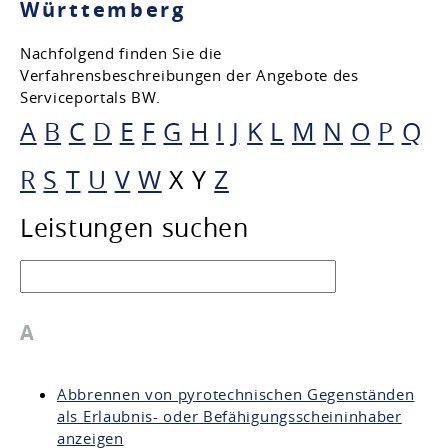
Württemberg
Nachfolgend finden Sie die
Verfahrensbeschreibungen der Angebote des
Serviceportals BW.
A
B
C
D
E
F
G
H
I
J
K
L
M
N
O
P
Q
R
S
T
U
V
W
X
Y
Z
Leistungen suchen
A
Abbrennen von pyrotechnischen Gegenständen
als Erlaubnis- oder Befähigungsscheininhaber
anzeigen