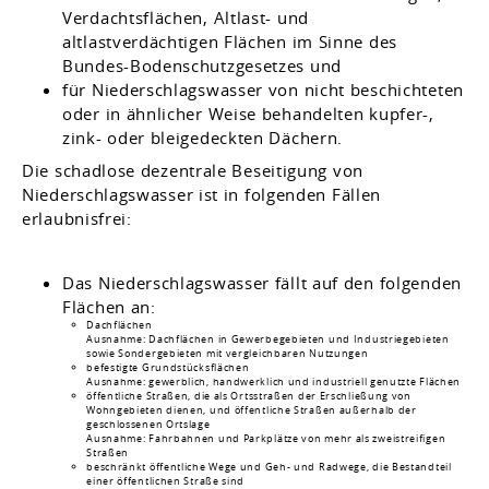
Verdachtsflächen, Altlast- und
altlastverdächtigen Flächen im Sinne des
Bundes-Bodenschutzgesetzes und
für Niederschlagswasser von nicht beschichteten
oder in ähnlicher Weise behandelten kupfer-,
zink- oder bleigedeckten Dächern.
Die schadlose dezentrale Beseitigung von
Niederschlagswasser ist in folgenden Fällen
erlaubnisfrei:
Das Niederschlagswasser fällt auf den folgenden
Flächen an:
Dachflächen
Ausnahme: Dachflächen in
Gewerbegebieten und
Industriegebieten
sowie Sondergebieten mit ve
r
gleichbaren Nutzungen
befestigte Grundstücksflächen
Ausnahme: gewerblich, handwerklich und indus
t
riell genutzte Flächen
öffentliche Straßen, die als Ortsstraßen der Erschließung von
Wohngebieten dienen, und öffentliche Straßen außerhalb der
geschlossenen Ortslage
Ausnahme: Fahrbahnen und Parkplätze von mehr als zweistreifigen
Straßen
beschränkt öffentliche Wege und Geh- und Radwege, die Bestandteil
einer öffentlichen Straße sind