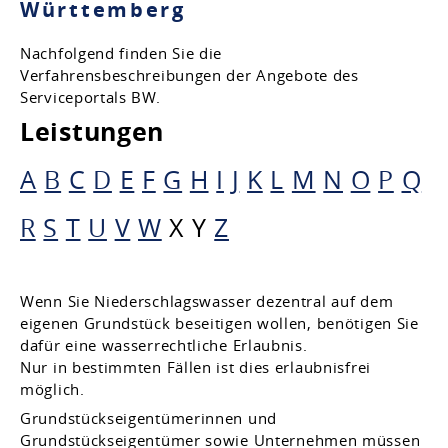
Württemberg
Nachfolgend finden Sie die
Verfahrensbeschreibungen der Angebote des
Serviceportals BW.
Leistungen
A
B
C
D
E
F
G
H
I
J
K
L
M
N
O
P
Q
R
S
T
U
V
W
X
Y
Z
Wenn Sie Niederschlagswasser dezentral auf dem
eigenen Grundstück beseitigen wollen, benötigen Sie
dafür eine wasserrechtliche Erlaubnis.
Nur in bestimmten Fällen ist dies erlaubnisfrei
möglich.
Grundstückseigentümerinnen und
Grundstückseigentümer sowie Unternehmen müssen