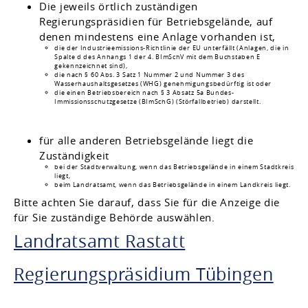
Die jeweils örtlich zuständigen
Regierungspräsidien für Betriebsgelände, auf
denen mindestens eine Anlage vorhanden ist,
die der Industrieemissions-Richtlinie der EU unterfällt (Anlagen, die in
Spalte d des Anhangs 1 der 4. BImSchV mit dem Buchstaben E
gekennzeichnet sind),
die nach § 60 Abs. 3 Satz 1 Nummer 2 und Nummer 3 des
Wasserhaushaltsgesetzes (WHG) genehmigungsbedürftig ist oder
die einen Betriebsbereich nach § 3 Absatz 5a Bundes-
Immissionsschutzgesetze (BImSchG) (Störfallbetrieb) darstellt.
für alle anderen Betriebsgelände liegt die
Zuständigkeit
bei der Stadtverwaltung, wenn das Betriebsgelände in einem Stadtkreis
liegt,
beim Landratsamt, wenn das Betriebsgelände in einem Landkreis liegt.
Bitte achten Sie darauf, dass Sie für die Anzeige die
für Sie zuständige Behörde auswählen.
Landratsamt Rastatt
Regierungspräsidium Tübingen