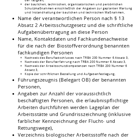
der Tätigkeit,
der baulichen, technischen, organisatorischen und persönlichen
Schutzmaßnahmen einschließlich der Angaben zur geplanten Wartung
und Instandhaltung der baulichen und technischen Maßnahmen,
Name der verantwortlichen Person nach § 13
Absatz 2 Arbeitsschutzgesetz und die schriftliche
Aufgabenübertragung an diese Person
Name, Kontaktdaten und Fachkundenachweise
für die nach der Biostoffverordnung benannten
fachkundigen Personen
Nachweis des Berufsabschlusses nach TRBA 200 Nummer 6 Absatz 3,
Nachweis der Berufserfahrung nach TRBA 200 Nummer 6 Absatz 3,
Nachweis der Arbeitsschutzkompetenzen nach TRBA 200 Nummer 6
Absatz 3,
Kopie der schriftlichen Bestellung und Aufgabenfestlegung,
Führungszeugnis (Belegart OB) der benannten
Personen,
Angaben zur Anzahl der voraussichtlich
beschäftigten Personen, die erlaubnispflichtige
Arbeiten durchführen werden Lageplan der
Arbeitsstätte und Grundrisszeichnung (inklusive
farblicher Kennzeichnung der Flucht- und
Rettungswege),
Verzeichnis biologischer Arbeitsstoffe nach der