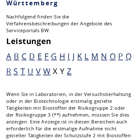
Württemberg
Nachfolgend finden Sie die
Verfahrensbeschreibungen der Angebote des
Serviceportals BW.
Leistungen
A
B
C
D
E
F
G
H
I
J
K
L
M
N
O
P
Q
R
S
T
U
V
W
X
Y
Z
Wenn Sie in Laboratorien, in der Versuchstierhaltung
oder in der Biotechnologie erstmalig gezielte
Tätigkeiten mit Biostoffen der Risikogruppe 2 oder
der Risikogruppe 3 (**) aufnehmen, müssen Sie dies
anzeigen. Eine Anzeige ist in diesen Bereichen auch
erforderlich für die erstmalige Aufnahme nicht
gezielter Tätigkeiten der Schutzstufe 2 mit Biostoffen