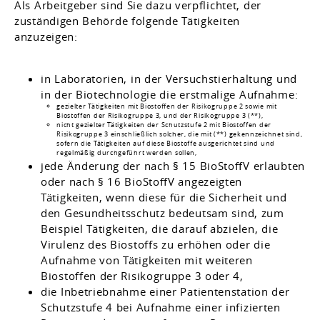
Als Arbeitgeber sind Sie dazu verpflichtet, der
zuständigen Behörde folgende Tätigkeiten
anzuzeigen:
in Laboratorien, in der Versuchstierhaltung und
in der Biotechnologie die erstmalige Aufnahme:
gezielter Tätigkeiten mit Biostoffen der Risikogruppe 2 sowie mit
Biostoffen der Risikogruppe 3, und der Risikogruppe 3 (**),
nicht gezielter Tätigkeiten der Schutzstufe 2 mit Biostoffen der
Risikogruppe 3 einschließlich solcher, die mit (**) gekennzeichnet sind,
sofern die Tätigkeiten auf diese Biostoffe ausgerichtet sind und
regelmäßig durchgeführt werden sollen,
jede Änderung der nach § 15 BioStoffV erlaubten
oder nach § 16 BioStoffV angezeigten
Tätigkeiten, wenn diese für die Sicherheit und
den Gesundheitsschutz bedeutsam sind, zum
Beispiel Tätigkeiten, die darauf abzielen, die
Virulenz des Biostoffs zu erhöhen oder die
Aufnahme von Tätigkeiten mit weiteren
Biostoffen der Risikogruppe 3 oder 4,
die Inbetriebnahme einer Patientenstation der
Schutzstufe 4 bei Aufnahme einer infizierten