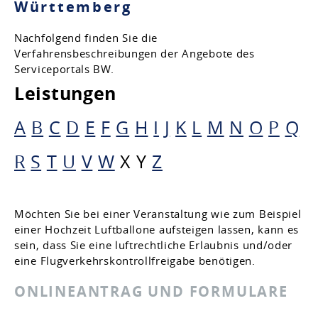
Württemberg
Nachfolgend finden Sie die
Verfahrensbeschreibungen der Angebote des
Serviceportals BW.
Leistungen
A
B
C
D
E
F
G
H
I
J
K
L
M
N
O
P
Q
R
S
T
U
V
W
X
Y
Z
Möchten Sie bei einer Veranstaltung wie zum Beispiel
einer Hochzeit Luftballone aufsteigen lassen, kann es
sein, dass Sie eine luftrechtliche Erlaubnis und/oder
eine Flugverkehrskontrollfreigabe benötigen.
ONLINEANTRAG UND FORMULARE