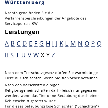
Württemberg
Nachfolgend finden Sie die
Verfahrensbeschreibungen der Angebote des
Serviceportals BW.
Leistungen
A
B
C
D
E
F
G
H
I
J
K
L
M
N
O
P
Q
R
S
T
U
V
W
X
Y
Z
Nach dem Tierschutzgesetz dürfen Sie warmblütige
Tiere nur schlachten, wenn Sie sie vorher betäuben.
Nach den Vorschriften einiger
Religionsgemeinschaften darf Fleisch nur gegessen
werden, wenn das Tier ohne Betäubung durch einen
Kehlenschnitt getötet wurde.
Für dieses betäubungslose Schlachten ("Schächten")