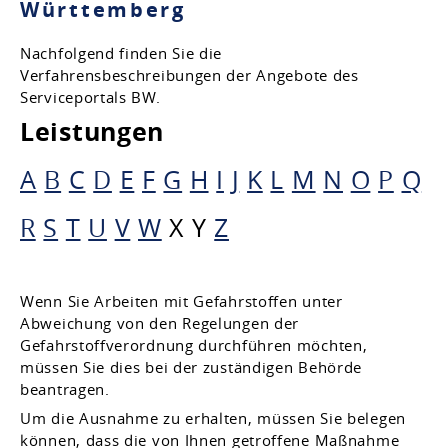
Württemberg
Nachfolgend finden Sie die
Verfahrensbeschreibungen der Angebote des
Serviceportals BW.
Leistungen
A
B
C
D
E
F
G
H
I
J
K
L
M
N
O
P
Q
R
S
T
U
V
W
X
Y
Z
Wenn Sie Arbeiten mit Gefahrstoffen unter
Abweichung von den Regelungen der
Gefahrstoffverordnung durchführen möchten,
müssen Sie dies bei der zuständigen Behörde
beantragen.
Um die Ausnahme zu erhalten, müssen Sie belegen
können, dass die von Ihnen getroffene Maßnahme