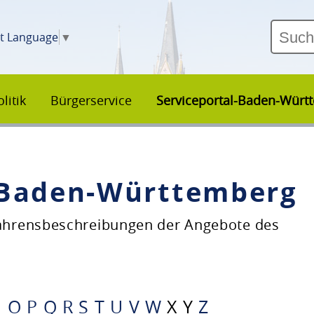
ct Language
▼
litik
Bürgerservice
Serviceportal-Baden-Würt
–Baden-Württemberg
fahrensbeschreibungen der Angebote des
N
O
P
Q
R
S
T
U
V
W
X
Y
Z