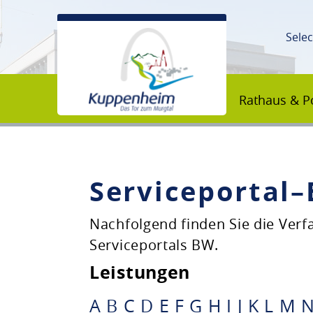
Sele
Rathaus & Po
Serviceportal
Unsere Stadt
Nachfolgend finden Sie die Ver
Serviceportals BW.
Rathaus & Politik
Leistungen
Bildung & Erziehung
A
B
C
D
E
F
G
H
I
J
K
L
M