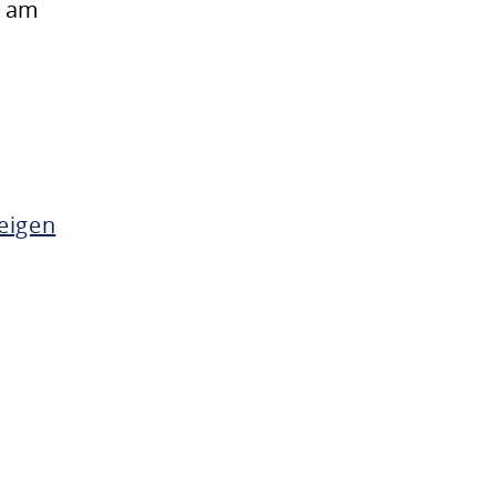
g am
eigen