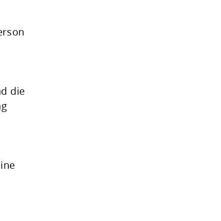
Person
nd die
ng
eine