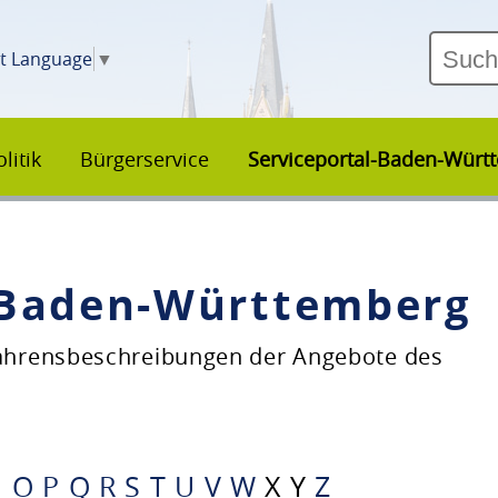
ct Language
▼
litik
Bürgerservice
Serviceportal-Baden-Würt
–Baden-Württemberg
fahrensbeschreibungen der Angebote des
N
O
P
Q
R
S
T
U
V
W
X
Y
Z