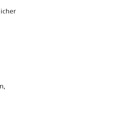
icher
n,