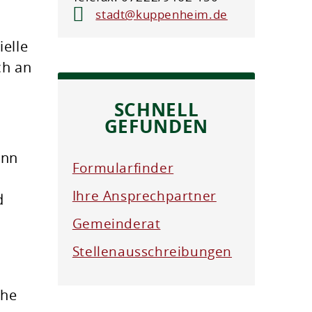
stadt@kuppenheim.de
elle
ch an
SCHNELL
GEFUNDEN
enn
Formularfinder
Ihre Ansprechpartner
d
Gemeinderat
Stellenausschreibungen
öhe