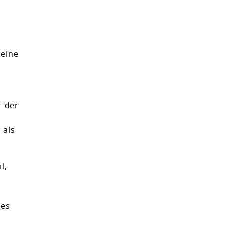
.
 eine
r der
 als
l,
 es