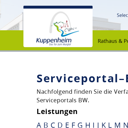
Sele
Rathaus & Po
Serviceportal
Unsere Stadt
Nachfolgend finden Sie die Ver
Serviceportals BW.
Rathaus & Politik
Leistungen
Bildung & Erziehung
A
B
C
D
E
F
G
H
I
J
K
L
M