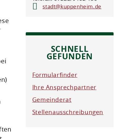
stadt@kuppenheim.de
ese
r
SCHNELL
GEFUNDEN
bei
Formularfinder
en)
Ihre Ansprechpartner
Gemeinderat
h
Stellenausschreibungen
ften
t