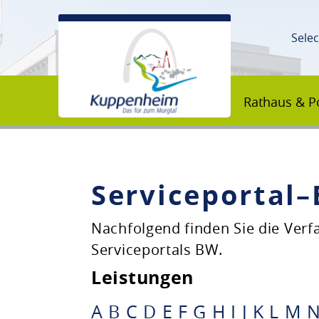
Sele
Rathaus & Po
Serviceportal
Unsere Stadt
Nachfolgend finden Sie die Ver
Serviceportals BW.
Rathaus & Politik
Leistungen
Bildung & Erziehung
A
B
C
D
E
F
G
H
I
J
K
L
M