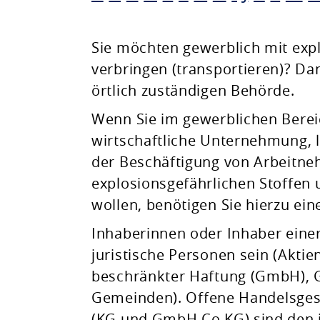
Planen & Bauen
Sie möchten gewerblich mit exp
verbringen (transportieren)? Da
Natur & Umwelt
örtlich zuständigen Behörde.
Wenn Sie im gewerblichen Berei
Freizeit & Leben
wirtschaftliche Unternehmung, la
der Beschäftigung von Arbeitn
explosionsgefährlichen Stoffen 
wollen, benötigen Sie hierzu ein
Inhaberinnen oder Inhaber einer
juristische Personen sein (Aktie
beschränkter Haftung (GmbH), 
Gemeinden).
Offene Handelsges
(KG und GmbH Co KG) sind den j