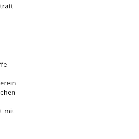
traft
ffe
erein
ichen
t mit
s