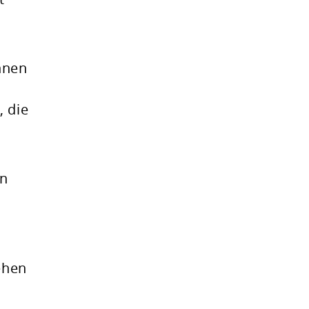
nnen
, die
in
ehen