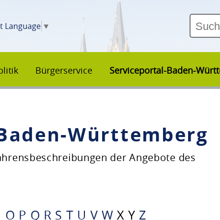
ct Language
▼
litik
Bürgerservice
Serviceportal-Baden-Würt
–Baden-Württemberg
fahrensbeschreibungen der Angebote des
N
O
P
Q
R
S
T
U
V
W
X
Y
Z