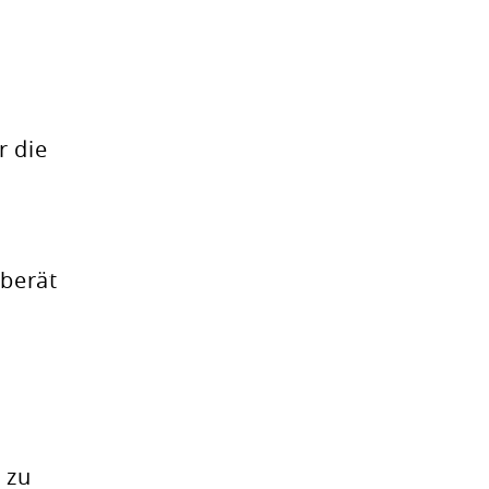
r die
 berät
 zu