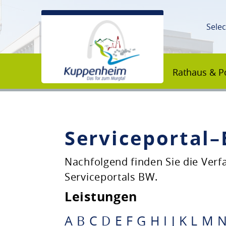
Sele
Rathaus & Po
Serviceportal
Unsere Stadt
Nachfolgend finden Sie die Ver
Serviceportals BW.
Rathaus & Politik
Leistungen
Bildung & Erziehung
A
B
C
D
E
F
G
H
I
J
K
L
M