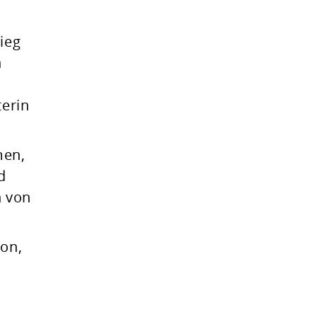
tieg
n
terin
men,
d
n von
ion,