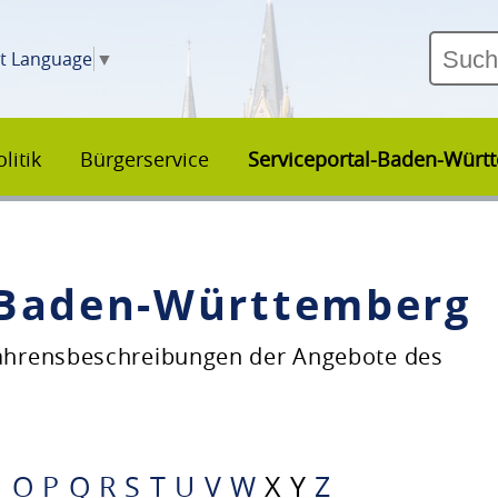
ct Language
▼
litik
Bürgerservice
Serviceportal-Baden-Würt
–Baden-Württemberg
fahrensbeschreibungen der Angebote des
N
O
P
Q
R
S
T
U
V
W
X
Y
Z