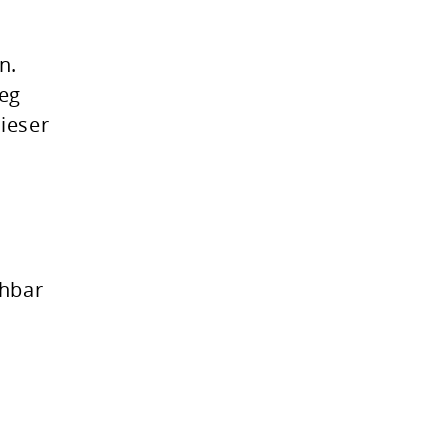
n.
Weg
ieser
chbar