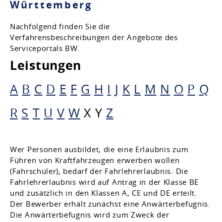
Württemberg
Nachfolgend finden Sie die
Verfahrensbeschreibungen der Angebote des
Serviceportals BW.
Leistungen
A
B
C
D
E
F
G
H
I
J
K
L
M
N
O
P
Q
R
S
T
U
V
W
X
Y
Z
Wer Personen ausbildet, die eine Erlaubnis zum
Führen von Kraftfahrzeugen erwerben wollen
(Fahrschüler), bedarf der Fahrlehrerlaubnis. Die
Fahrlehrerlaubnis wird auf Antrag in der Klasse BE
und zusätzlich in den Klassen A, CE und DE erteilt.
Der Bewerber erhält zunächst eine Anwärterbefugnis.
Die Anwärterbefugnis wird zum Zweck der