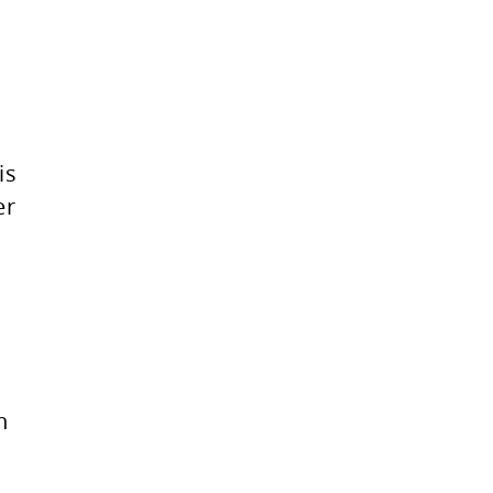
is
er
n