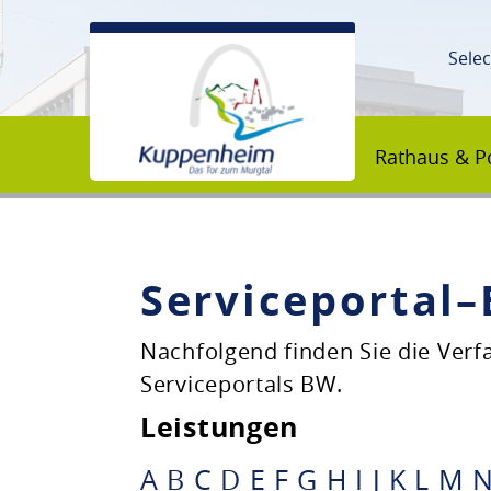
Sele
Rathaus & Po
Serviceportal
Unsere Stadt
Nachfolgend finden Sie die Ver
Serviceportals BW.
Rathaus & Politik
Leistungen
Bildung & Erziehung
A
B
C
D
E
F
G
H
I
J
K
L
M