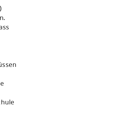
)
n.
ass
müssen
ge
chule