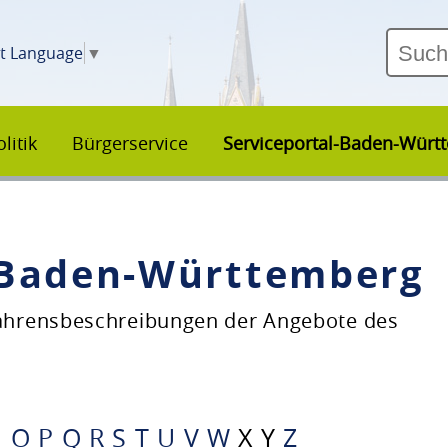
ct Language
▼
litik
Bürgerservice
Serviceportal-Baden-Würt
–Baden-Württemberg
fahrensbeschreibungen der Angebote des
N
O
P
Q
R
S
T
U
V
W
X
Y
Z