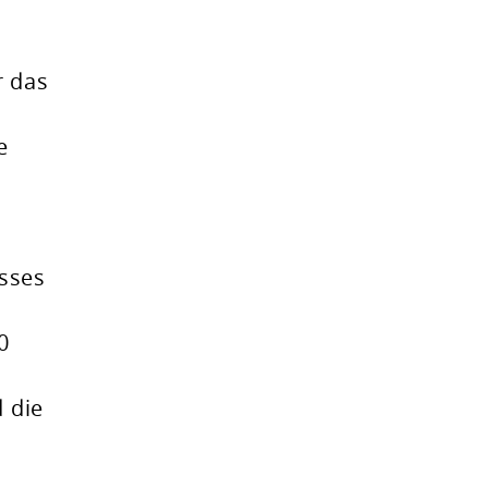
r das
e
isses
0
d die