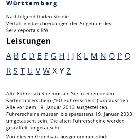
Württemberg
Nachfolgend finden Sie die
Verfahrensbeschreibungen der Angebote des
Serviceportals BW.
Leistungen
A
B
C
D
E
F
G
H
I
J
K
L
M
N
O
P
Q
R
S
T
U
V
W
X
Y
Z
Alte Führerscheine müssen Sie in einen neuen
Kartenführerschein ("EU-Führerschein") umtauschen.
Alle vor dem 19. Januar 2013 ausgestellten
Führerscheine müssen bis spätestens 19. Januar 2033
umgetauscht sein. Die alten Führerscheine werden
gestaffelt umgetauscht.
Von diesem Grundsatz ausgenommen sind: