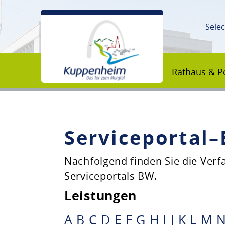
Sele
Rathaus & Po
Serviceportal
Unsere Stadt
Nachfolgend finden Sie die Ver
Serviceportals BW.
Rathaus & Politik
Leistungen
Bildung & Erziehung
A
B
C
D
E
F
G
H
I
J
K
L
M