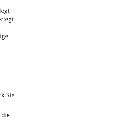
legt
rlegt
ige
rk Sie
 die