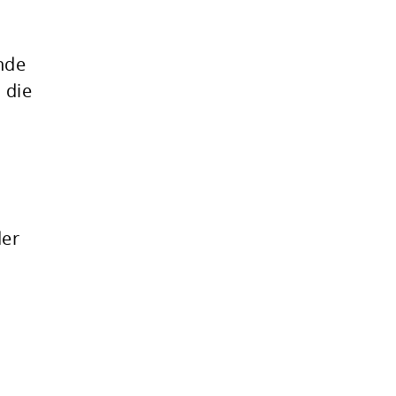
nde
 die
der