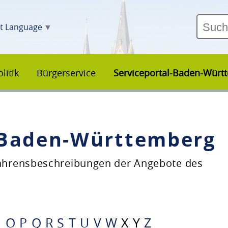
ct Language
▼
litik
Bürgerservice
Serviceportal-Baden-Würt
–Baden-Württemberg
fahrensbeschreibungen der Angebote des
N
O
P
Q
R
S
T
U
V
W
X
Y
Z