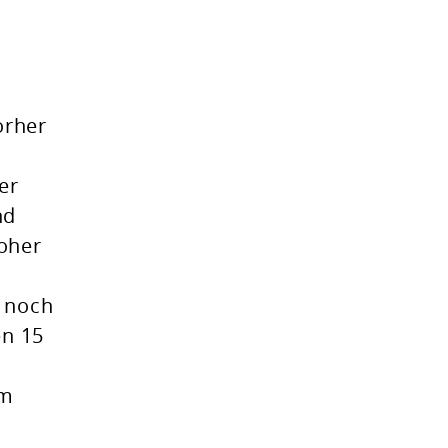
s
orher
er
nd
hoher
g noch
en 15
em