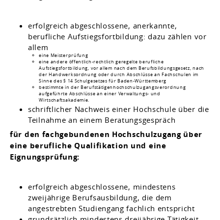
erfolgreich abgeschlossene, anerkannte,
berufliche Aufstiegsfortbildung
: dazu zählen
vor
allem
eine Meisterprüfung
eine andere öffentlich-rechtlich geregelte berufliche
Aufstiegsfortbildung, vor allem nach dem Berufsbildungsgesetz, nach
der Handwerksordnung oder durch Abschlüsse an Fachschulen im
Sinne des § 14 Schulgesetzes für Baden-Württemberg
bestimmte in der Berufstätigenhochschulzugangsverordnung
aufgeführte Abschlüsse an einer Verwaltungs- und
Wirtschaftsakademie.
schriftlicher Nachweis einer Hochschule über die
Teilnahme an einem Beratungsgespräch
für den fachgebundenen Hochschulzugang über
eine berufliche Qualifikation und eine
Eignungsprüfung:
erfolgreich abgeschlossene, mindestens
zweijährige Berufsausbildung, die dem
angestrebten Studiengang fachlich entspricht
grundsätzlich mindestens dreijährige Tätigkeit