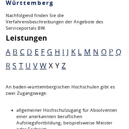
Württemberg
Nachfolgend finden Sie die
Verfahrensbeschreibungen der Angebote des
Serviceportals BW.
Leistungen
A
B
C
D
E
F
G
H
I
J
K
L
M
N
O
P
Q
R
S
T
U
V
W
X
Y
Z
An baden-württembergischen Hochschulen gibt es
zwei Zugangswege:
allgemeiner Hochschulzugang für Absolventen
einer anerkannten beruflichen
Aufstiegsfortbildung, beispielsweise Meister