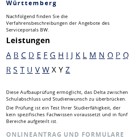
Württemberg
Nachfolgend finden Sie die
Verfahrensbeschreibungen der Angebote des
Serviceportals BW.
Leistungen
A
B
C
D
E
F
G
H
I
J
K
L
M
N
O
P
Q
R
S
T
U
V
W
X
Y
Z
Diese Aufbauprüfung ermöglicht, das Delta zwischen
Schulabschluss und Studienwunsch zu überbrücken.
Die Prüfung ist ein Test Ihrer Studierfähigkeit, der
kein spezifisches Fachwissen voraussetzt und in fünf
Bereiche aufgeteilt ist.
ONLINEANTRAG UND FORMULARE