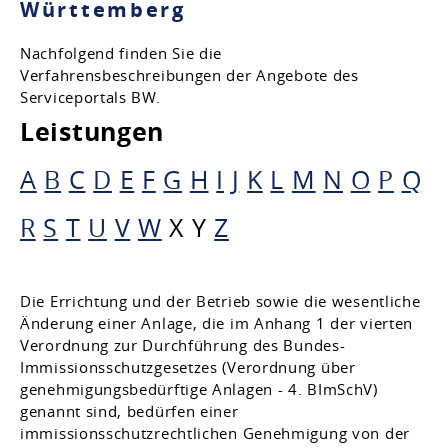
Württemberg
Nachfolgend finden Sie die
Verfahrensbeschreibungen der Angebote des
Serviceportals BW.
Leistungen
A
B
C
D
E
F
G
H
I
J
K
L
M
N
O
P
Q
R
S
T
U
V
W
X
Y
Z
Die Errichtung und der Betrieb sowie die wesentliche
Änderung einer Anlage, die im Anhang 1 der vierten
Verordnung zur Durchführung des Bundes-
Immissionsschutzgesetzes (Verordnung über
genehmigungsbedürftige Anlagen - 4. BImSchV)
genannt sind, bedürfen einer
immissionsschutzrechtlichen Genehmigung von der