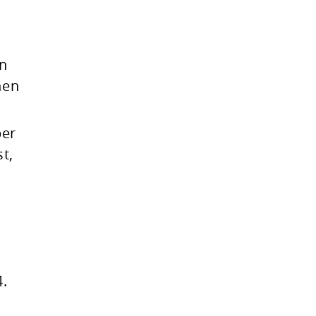
en
nen
ber
t,
4.