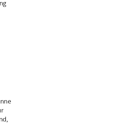
ung
inne
ür
nd,