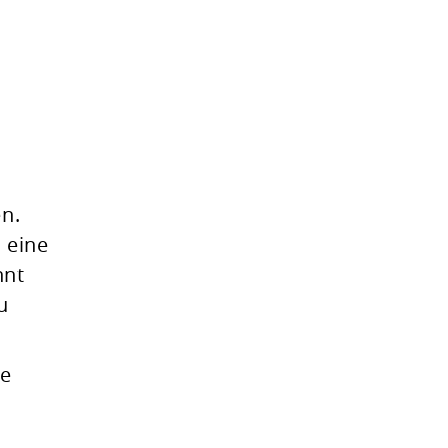
en.
 eine
nnt
u
le