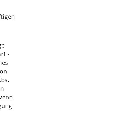
tigen
ge
rf -
nes
on.
Abs.
on
 wenn
gung