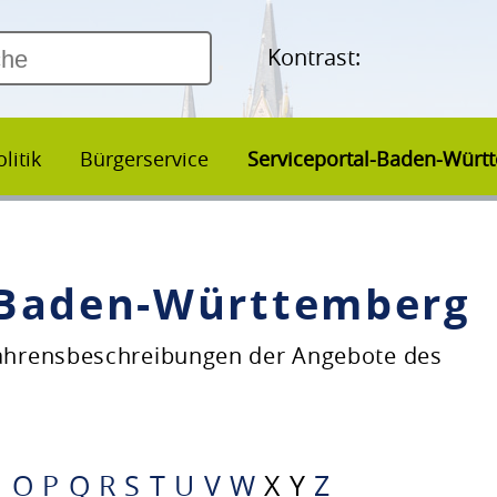
Kontrast:
litik
Bürgerservice
Serviceportal-Baden-Würt
–Baden-Württemberg
fahrensbeschreibungen der Angebote des
N
O
P
Q
R
S
T
U
V
W
X
Y
Z