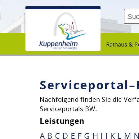
Rathaus & Po
Serviceportal
Unsere Stadt
Nachfolgend finden Sie die Ver
Serviceportals BW.
Rathaus & Politik
Leistungen
Bildung & Erziehung
A
B
C
D
E
F
G
H
I
J
K
L
M