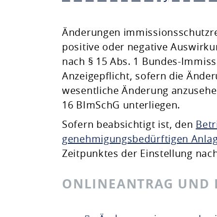
Planen & Bauen
Änderungen immissionsschutzre
positive oder negative Auswirk
Natur & Umwelt
nach § 15 Abs. 1 Bundes-Immiss
Anzeigepflicht, sofern die Ände
Freizeit & Leben
wesentliche Änderung anzusehen
16 BImSchG unterliegen.
Sofern beabsichtigt ist, den
Betr
genehmigungsbedürftigen Anlage
Zeitpunktes der Einstellung nac
ONLINEANTRAG UND