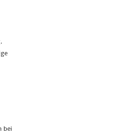
.
ige
m bei