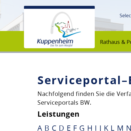
Sele
Rathaus & Po
Serviceportal
Unsere Stadt
Nachfolgend finden Sie die Ver
Serviceportals BW.
Rathaus & Politik
Leistungen
Bildung & Erziehung
A
B
C
D
E
F
G
H
I
J
K
L
M