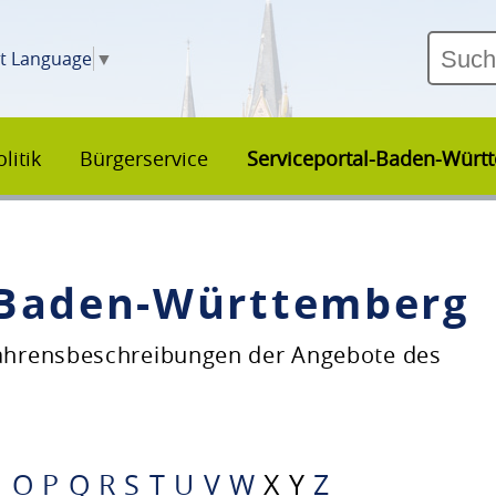
ct Language
▼
litik
Bürgerservice
Serviceportal-Baden-Würt
–Baden-Württemberg
fahrensbeschreibungen der Angebote des
N
O
P
Q
R
S
T
U
V
W
X
Y
Z