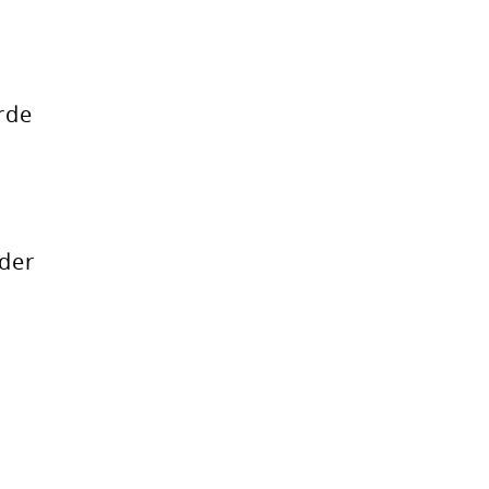
rde
 der