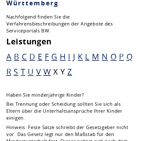
Württemberg
Nachfolgend finden Sie die
Verfahrensbeschreibungen der Angebote des
Serviceportals BW.
Leistungen
A
B
C
D
E
F
G
H
I
J
K
L
M
N
O
P
Q
R
S
T
U
V
W
X
Y
Z
Haben Sie minderjährige Kinder?
Bei Trennung oder Scheidung sollten Sie sich als
Eltern über die Unterhaltsansprüche Ihrer Kinder
einigen.
Hinweis:
Feste Sätze schreibt der Gesetzgeber nicht
vor
. Das Gesetz legt
nur
den Maßstab für den
Mindestunterhalt fest
. Dieser richtet
sich nach dem