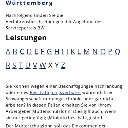
Württemberg
Nachfolgend finden Sie die
Verfahrensbeschreibungen der Angebote des
Serviceportals BW.
Leistungen
A
B
C
D
E
F
G
H
I
J
K
L
M
N
O
P
Q
R
S
T
U
V
W
X
Y
Z
Sie können wegen einer Beschäftigungseinschränkung
oder eines
Beschäftigungsverbotes
während Ihrer
Schwangerschaft nur eingeschränkt oder gar nicht
arbeiten? In diesen Fällen erhalten Sie von Ihrem
Arbeitgeber Mutterschutzlohn. Dies gilt auch, wenn
sie nur geringfügig (Minijob) beschäftigt sind.
Der Mutterschutzlohn soll das Einkommen der