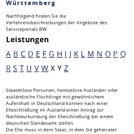
Württemberg
Nachfolgend finden Sie die
Verfahrensbeschreibungen der Angebote des
Serviceportals BW.
Leistungen
A
B
C
D
E
F
G
H
I
J
K
L
M
N
O
P
Q
R
S
T
U
V
W
X
Y
Z
Staatenlose Personen, heimatlose Ausländer oder
ausländische Flüchtlinge mit gewöhnlichem
Aufenthalt in Deutschland können nach einer
Eheschließung im Ausland einen Antrag zur
Nachbeurkundung der Eheschließung bei einem
deutschen Standesamt stellen.
Die Ehe muss in dem Staat, in dem Sie geheiratet