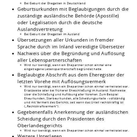
Bei Geburt der Ehegatten in Deutschland
Geburtsurkunden mit Beglaubigungen durch die
zuständige ausländische Behörde (Apostille)
oder Legalisation durch die deutsche
Auslandsvertretung
Bei Geburt der Ehegatten im Ausland
Übersetzungen aller Urkunden in fremder
Sprache durch im Inland vereidigte Übersetzer
Nachweis über die Begründung und Auflösung
aller Lebenspartnerschaften
Wird nur benötigt, wenn ein Ehepartner schon einmal eine
eingetragene Lebenspartnerschaft begründet hatte
Beglaubigte Abschrift aus dem Eheregister der
letzten Vorehe mit Auflösungsvermerk
Wird nur benötigt, wenn ein Ehepartner schon einmal verheiratet war.
Ersatzweise oder bei früherer Eheschließung im Ausland: Nachweise
über die Schließung und Auflösung aller Vorehen. Zum Beispiel
Eheurkunden, Sterbeurkunden, alle Scheidungsurteile - vollständig
und mit Vermerk des Gerichts, seit wann das Urteil rechtskräftig ist
(„Rechtskraftvermerk“).
Gegebenenfalls Anerkennung der ausländischen
Scheidung durch den Präsidenten des
Oberlandesgerichts
Wird nur benötigt, wenn ein Ehepartner schon einmal verheiratet war.
Weitere Unterlagen