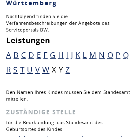
Württemberg
Nachfolgend finden Sie die
Verfahrensbeschreibungen der Angebote des
Serviceportals BW.
Leistungen
A
B
C
D
E
F
G
H
I
J
K
L
M
N
O
P
Q
R
S
T
U
V
W
X
Y
Z
Den Namen Ihres Kindes müssen Sie dem Standesamt
mitteilen.
ZUSTÄNDIGE STELLE
für die Beurkundung: das Standesamt des
Geburtsortes des Kindes