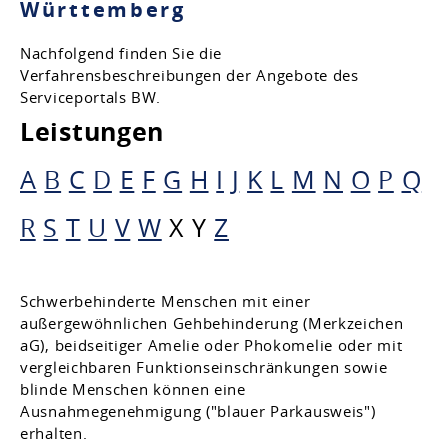
Württemberg
Nachfolgend finden Sie die
Verfahrensbeschreibungen der Angebote des
Serviceportals BW.
Leistungen
A
B
C
D
E
F
G
H
I
J
K
L
M
N
O
P
Q
R
S
T
U
V
W
X
Y
Z
Schwerbehinderte Menschen mit einer
außergewöhnlichen Gehbehinderung (Merkzeichen
aG), beidseitiger Amelie oder Phokomelie oder mit
vergleichbaren Funktionseinschränkungen sowie
blinde Menschen können eine
Ausnahmegenehmigung ("blauer Parkausweis")
erhalten.