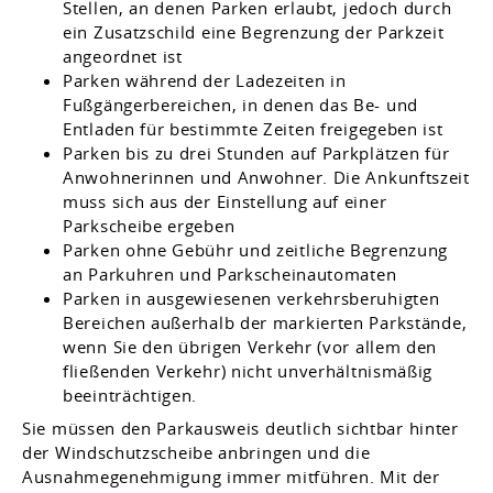
Stellen, an d
e
nen Parken erlaubt, jedoch durch
ein Zusatzschild eine B
e
grenzung der Parkzeit
angeordnet ist
Parken während der Ladezeiten in
Fußgängerbereichen, in denen das Be- und
Entladen für bestimmte Zeiten freig
e
geben ist
Parken bis zu drei Stunden auf Parkplätzen für
Anwohn
e
rinnen und Anwohner. Die Ankunftszeit
muss sich aus der Einstellung auf einer
Parkscheibe ergeben
Parken ohne Gebühr und zeitliche Begrenzung
an Parku
h
ren und Parkscheinautomaten
Parken in ausgewiesenen verkehrsberuhigten
Bereichen außerhalb der markierten Parkstände,
wenn Sie den ü
b
rigen Verkehr (vor allem den
fließenden Verkehr) nicht u
n
verhältnismäßig
beeinträchtigen.
Sie müssen den Parkausweis deutlich sichtbar hinter
der Windschutzscheibe anbringen und die
Ausnahmegenehmigung immer mitführen. Mit der