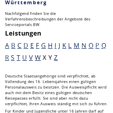
Württemberg
Nachfolgend finden Sie die
Verfahrensbeschreibungen der Angebote des
Serviceportals BW.
Leistungen
A
B
C
D
E
F
G
H
I
J
K
L
M
N
O
P
Q
R
S
T
U
V
W
X
Y
Z
Deutsche Staatsangehörige sind verpflichtet, ab
Vollendung des 16. Lebensjahres einen gültigen
Personalausweis zu besitzen.
Die Ausweispflicht wird
auch mit dem Besitz eines
gültigen deutschen
Reisepasses erfüllt.
Sie sind aber nicht dazu
verpflichtet, Ihren Ausweis ständig mit sich zu führen.
Für Kinder und Jugendliche unter 16 Jahren darf auf