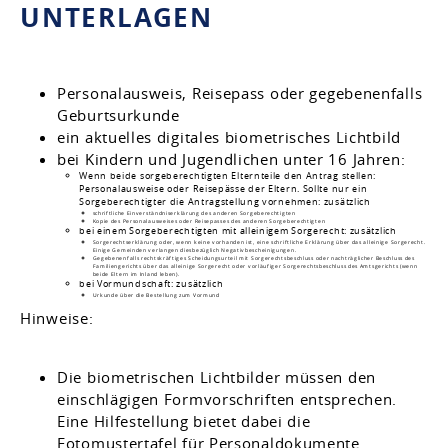
UNTERLAGEN
Personalausweis, Reisepass oder
gegebenenfalls
Geburtsurkunde
ein aktuelles digitales biometrisches Lichtbild
bei Kindern und Jugendlichen unter 16 Jahren:
Wenn beide sorgeberechtigten Elternteile den Antrag stellen:
Personalausweise oder Reisepässe der Eltern. Sollte nur ein
Sorgeberechtigter die Antragstellung vornehmen: zusätzlich
schriftliche Einverständniserklärung des anderen Sorgeberechtigten
Kopie des Personalausweises oder Reisepasses des anderen Sorgeberechtigten
bei einem Sorgeberechtigten mit alleinigem Sorgerecht: zusätzlich
Sorgerechtserklärung oder, wenn keine vorhanden ist, eine schriftliche Erklärung über das alleinige Sorgerecht.
Einige Gemeinden verlangen diesbezüglich Negativbescheinigungen.
Gegebenenfalls rechtskräftiges Scheidungsurteil mit Sorgerechtsbeschluss oder nachträglicher Beschluss des
Familiengerichts über das alleinige Sorgerecht oder vorläufiger Sorgerechtsbeschluss des Amtsgerichts (wenn
beide Eltern im Inland leben).
bei Vormundschaft: zusätzlich
Urkunde über die Bestellung zum Vormund
Hinweise:
Die biometrischen Lichtbilder müssen den
einschlägigen Formvorschriften entsprechen.
Eine Hilfestellung bietet dabei die
Fotomustertafel für Personaldokumente.