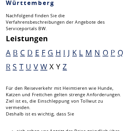
Württemberg
Nachfolgend finden Sie die
Verfahrensbeschreibungen der Angebote des
Serviceportals BW.
Leistungen
A
B
C
D
E
F
G
H
I
J
K
L
M
N
O
P
Q
R
S
T
U
V
W
X
Y
Z
Für den Reiseverkehr mit Heimtieren wie Hunde,
Katzen und Frettchen gelten strenge Anforderungen.
Ziel ist es, die Einschleppung von Tollwut zu
vermeiden.
Deshalb ist es wichtig, dass Sie